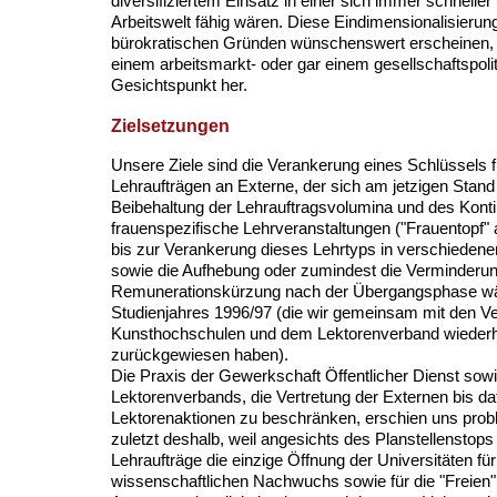
diversifiziertem Einsatz in einer sich immer schnelle
Arbeitswelt fähig wären. Diese Eindimensionalisieru
bürokratischen Gründen wünschenswert erscheinen, k
einem arbeitsmarkt- oder gar einem gesellschaftspoli
Gesichtspunkt her.
Zielsetzungen
Unsere Ziele sind die Verankerung eines Schlüssels 
Lehraufträgen an Externe, der sich am jetzigen Stand o
Beibehaltung der Lehrauftragsvolumina und des Konti
frauenspezifische Lehrveranstaltungen ("Frauentopf"
bis zur Verankerung dieses Lehrtyps in verschiedene
sowie die Aufhebung oder zumindest die Verminderu
Remunerationskürzung nach der Übergangsphase w
Studienjahres 1996/97 (die wir gemeinsam mit den Ve
Kunsthochschulen und dem Lektorenverband wiederhol
zurückgewiesen haben).
Die Praxis der Gewerkschaft Öffentlicher Dienst sowi
Lektorenverbands, die Vertretung der Externen bis da
Lektorenaktionen zu beschränken, erschien uns probl
zuletzt deshalb, weil angesichts des Planstellenstops 
Lehraufträge die einzige Öffnung der Universitäten fü
wissenschaftlichen Nachwuchs sowie für die "Freien"