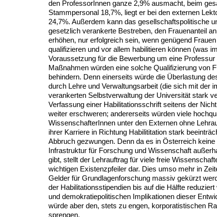
den ProfessorInnen ganze 2,9% ausmacht, beim ge
Stammpersonal 18,7%, liegt er bei den externen Lekt
24,7%. Außerdem kann das gesellschaftspolitische 
gesetzlich verankerte Bestreben, den Frauenanteil an
erhöhen, nur erfolgreich sein, wenn genügend Frauen
qualifizieren und vor allem habilitieren können (was im
Voraussetzung für die Bewerbung um eine Professur i
Maßnahmen würden eine solche Qualifizierung von 
behindern. Denn einerseits würde die Überlastung des
durch Lehre und Verwaltungsarbeit (die sich mit der
verankerten Selbstverwaltung der Universität stark v
Verfassung einer Habilitationsschrift seitens der Nicht
weiter erschweren; andererseits würden viele hochquali
WissenschafterInnen unter den Externen ohne Lehrauf
ihrer Karriere in Richtung Habilititation stark beeinträ
Abbruch gezwungen. Denn da es in Österreich keine 
Infrastruktur für Forschung und Wissenschaft außerha
gibt, stellt der Lehrauftrag für viele freie Wissenschaf
wichtigen Existenzpfeiler dar. Dies umso mehr in Zeit
Gelder für Grundlagenforschung massiv gekürzt werd
der Habilitationsstipendien bis auf die Hälfte reduziert
und demokratiepolitischen Implikationen dieser Entw
würde aber den, stets zu engen, korporatistischen R
sprengen.