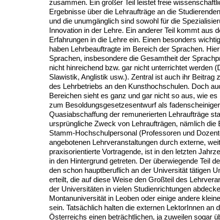
zusammen. Ein großer Teil leistet freie wissenschaft
Ergebnisse über die Lehraufträge an die Studierenden
und die unumgänglich sind sowohl für die Spezialisier
Innovation in der Lehre. Ein anderer Teil kommt aus de
Erfahrungen in die Lehre ein. Einen besonders wichtig
haben Lehrbeauftragte im Bereich der Sprachen. Hier
Sprachen, insbesondere die Gesamtheit der Sprachpr
nicht hinreichend bzw. gar nicht unterrichtet werden
Slawistik, Anglistik usw.). Zentral ist auch ihr Beitrag
des Lehrbetriebs an den Kunsthochschulen. Doch au
Bereichen sieht es ganz und gar nicht so aus, wie es
zum Besoldungsgesetzesentwurf als fadenscheiniger
Quasiabschaffung der remunerierten Lehraufträge sta
ursprüngliche Zweck von Lehraufträgen, nämlich die
Stamm-Hochschulpersonal (Professoren und Dozenten
angebotenen Lehrveranstaltungen durch externe, we
praxisorientierte Vortragende, ist in den letzten Jahr
in den Hintergrund getreten. Der überwiegende Teil de
den schon hauptberuflich an der Universität tätigen U
erteilt, die auf diese Weise den Großteil des Lehrver
der Universitäten in vielen Studienrichtungen abdeck
Montanuniversität in Leoben oder einige andere kleine 
sein. Tatsächlich halten die externen LektorInnen an 
Österreichs einen beträchtlichen, ja zuweilen sogar ü