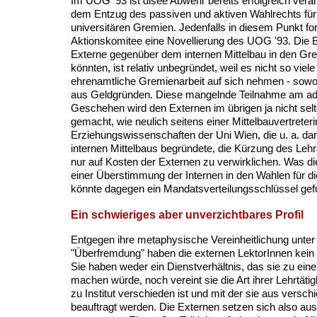
Im UOG '93 ist disee Abwehr bereits erfolgreich veran
dem Entzug des passiven und aktiven Wahlrechts für
universitären Gremien. Jedenfalls in diesem Punkt fo
Aktionskomitee eine Novellierung des UOG '93. Die 
Externe gegenüber dem internen Mittelbau in den Gr
könnten, ist relativ unbegründet, weil es nicht so viele 
ehrenamtliche Gremienarbeit auf sich nehmen - sowoh
aus Geldgründen. Diese mangelnde Teilnahme am adm
Geschehen wird den Externen im übrigen ja nicht sel
gemacht, wie neulich seitens einer Mittelbauvertreterin
Erziehungswissenschaften der Uni Wien, die u. a. d
internen Mittelbaus begründete, die Kürzung des Lehr
nur auf Kosten der Externen zu verwirklichen. Was d
einer Überstimmung der Internen in den Wahlen für die
könnte dagegen ein Mandatsverteilungsschlüssel ge
Ein schwieriges aber unverzichtbares Profil
Entgegen ihre metaphysische Vereinheitlichung unte
"Überfremdung" haben die externen LektorInnen kein en
Sie haben weder ein Dienstverhältnis, das sie zu ein
machen würde, noch vereint sie die Art ihrer Lehrtätigke
zu Institut verschieden ist und mit der sie aus vers
beauftragt werden. Die Externen setzen sich also a