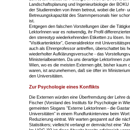
Landschaftsplanung und Ingenieurbiologie der BOK
der Studierenden von ihnen betreut, wobei die Lehr- 
Betreuungskapazität des Stammpersonals hier schon
ist.
Entgegen den falschen Vorstellungen über die Tätigke
LektorInnen war es notwendig, ihr Profil differenziert
den stereotyp wiederkehrenden Etiketten zu lösen. I
"Visitkartenlektor", Generaldirektor mit Universitätspre
auch als Ehrenprofessor antreffen, überschattet bis he
wiederholter Aufklärungsversuche - das Vorstellung
Ministerialbeamten. Da uns derartige LektorInnen zu
Wien, wo es die meisten Externen gibt, bisher kaum 
waren, ist anzunehemen, daß sie öfter im Ministerium
den Universitäten.
Zur Psychologie eines Konflikts
Die Externen würden eine Überfremdung der Lehre dar
Fischer (Vorstand des Instituts für Psychologie in Wie
gemeinten Slogans "Externe LektorInnen - die Gastar
Universitäten" in einem Rundfunkinterview beim Wort
Reduzierung eintrat. Wir warten gespannt auf die nä
Statistikers; vielleicht verlangt er demnächst eine "A