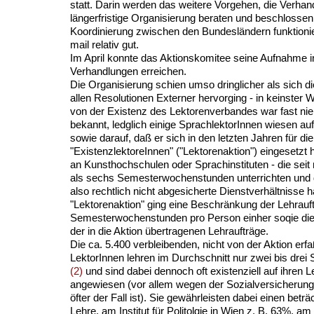
statt. Darin werden das weitere Vorgehen, die Verhan
längerfristige Organisierung beraten und beschlosse
Koordinierung zwischen den Bundesländern funktionie
mail relativ gut.
Im April konnte das Aktionskomitee seine Aufnahme i
Verhandlungen erreichen.
Die Organisierung schien umso dringlicher als sich d
allen Resolutionen Externer hervorging - in keinster 
von der Existenz des Lektorenverbandes war fast 
bekannt, ledglich einige SprachlektorInnen wiesen auf
sowie darauf, daß er sich in den letzten Jahren für die
"ExistenzlektoreInnen" ("Lektorenaktion") eingesetzt 
an Kunsthochschulen oder Sprachinstituten - die seit
als sechs Semesterwochenstunden unterrichten und 
also rechtlich nicht abgesicherte Dienstverhältnisse ha
"Lektorenaktion" ging eine Beschränkung der Lehrauf
Semesterwochenstunden pro Person einher soqie die 
der in die Aktion übertragenen Lehraufträge.
Die ca. 5.400 verbleibenden, nicht von der Aktion erf
LektorInnen lehren im Durchschnitt nur zwei bis dre
(2)
und sind dabei dennoch oft existenziell auf ihren L
angewiesen (vor allem wegen der Sozialversicherung,
öfter der Fall ist). Sie gewährleisten dabei einen beträc
Lehre, am Institut für Politolgie in Wien z. B. 63%, am I