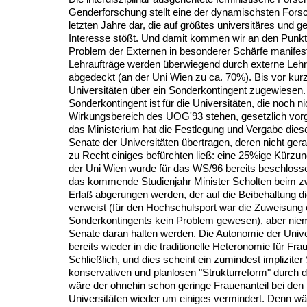
Genderforschung stellt eine der dynamischsten Fors
letzten Jahre dar, die auf größtes universitäres und ge
Interesse stößt. Und damit kommen wir an den Punkt
Problem der Externen in besonderer Schärfe manifest
Lehraufträge werden überwiegend durch externe Lehr
abgedeckt (an der Uni Wien zu ca. 70%). Bis vor ku
Universitäten über ein Sonderkontingent zugewiesen.
Sonderkontingent ist für die Universitäten, die noch ni
Wirkungsbereich des UOG'93 stehen, gesetzlich vor
das Ministerium hat die Festlegung und Vergabe dies
Senate der Universitäten übertragen, deren nicht ger
zu Recht einiges befürchten ließ: eine 25%ige Kürzu
der Uni Wien wurde für das WS/96 bereits beschlosse
das kommende Studienjahr Minister Scholten beim z
Erlaß abgerungen werden, der auf die Beibehaltung d
verweist (für den Hochschulsport war die Zuweisung 
Sonderkontingents kein Problem gewesen), aber niem
Senate daran halten werden. Die Autonomie der Univer
bereits wieder in die traditionelle Heteronomie für F
Schließlich, und dies scheint ein zumindest implizite
konservativen und planlosen "Strukturreform" durch de
wäre der ohnehin schon geringe Frauenanteil bei den
Universitäten wieder um einiges vermindert. Denn wäh