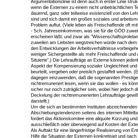
Argumentationslinie ist denn auch in erster Linie struk
wenn die Externen zu einem nicht unbeträchtlichen Te
dauernd, ganz oder teilweise existenziell von den Le
sind und sich damit ein großes soziales und arbeitsm
Problem auftut. (Viele leben als Freischaffende oft mi
- Sch. Jahreseinkommen, was sie für die GÖD zuwei
erscheinen läßt: und zwar als "Wissenschaftsproletar
zuweilen am Liebsten wegstreichen würde nach dem
den Entwicklungen der Arbeitsverhältnisse vorbeigeh
weniger Sichergestellte als mehr Freischaffende und 
Situierte".) Die Lehraufträge an Externe können jedenf
Aspekt der Kompensierung sozialer Ungleichheit und
beurteilt, vergeben oder preislich gestaffelt werden. (E
dagegen einzuwenden, daß die sogenannten Prestige
nichtremuneriert lesen, wenn sie das wollen - es kön
sicher nur noch zuträglicher sein, wobei hier jedoch d
Deckelung der nichtremunerierten Lehraufträge gewi
darstellt.)
Um die sich an bestimmten Instituten abzeichnenden
Abschiebungstendenzen seitens des internen Mittelba
fordert das Aktionskomitee eine aliquote Kürzung und 
ausschließlich oder überwiegend auf Kosten der Exte
Als Auftakt für eine längerfristige Realisierung von En
Hilfe die Situation der Externen konkretisiet und nach