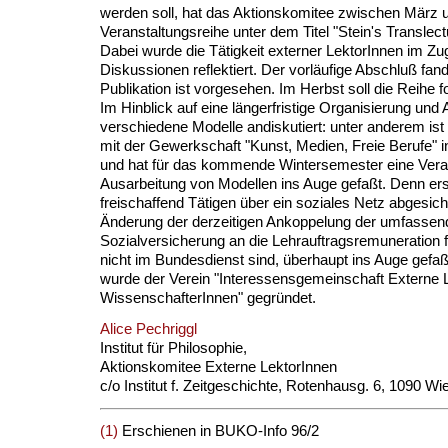
werden soll, hat das Aktionskomitee zwischen März u
Veranstaltungsreihe unter dem Titel "Stein's Translect
Dabei wurde die Tätigkeit externer LektorInnen im Z
Diskussionen reflektiert. Der vorläufige Abschluß fan
Publikation ist vorgesehen. Im Herbst soll die Reihe f
Im Hinblick auf eine längerfristige Organisierung un
verschiedene Modelle andiskutiert: unter anderem is
mit der Gewerkschaft "Kunst, Medien, Freie Berufe" i
und hat für das kommende Wintersemester eine Veran
Ausarbeitung von Modellen ins Auge gefaßt. Denn ers
freischaffend Tätigen über ein soziales Netz abgesich
Änderung der derzeitigen Ankoppelung der umfassen
Sozialversicherung an die Lehrauftragsremuneration fü
nicht im Bundesdienst sind, überhaupt ins Auge gefaß
wurde der Verein "Interessensgemeinschaft Externe 
WissenschafterInnen" gegründet.
Alice Pechriggl
Institut für Philosophie,
Aktionskomitee Externe LektorInnen
c/o Institut f. Zeitgeschichte, Rotenhausg. 6, 1090 W
(1)
Erschienen in BUKO-Info 96/2