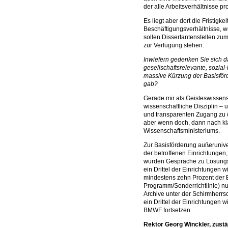
der alle Arbeitsverhältnisse pr
Es liegt aber dort die Fristigke
Beschäftigungsverhältnisse, w
sollen Dissertantenstellen zu
zur Verfügung stehen.
Inwiefern gedenken Sie sich da
gesellschaftsrelevante, sozial
massive Kürzung der Basisför
gab?
Gerade mir als Geisteswissensc
wissenschaftliche Disziplin –
und transparenten Zugang zu öf
aber wenn doch, dann nach kl
Wissenschaftsministeriums.
Zur Basisförderung außerunive
der betroffenen Einrichtunge
wurden Gespräche zu Lösungs
ein Drittel der Einrichtungen
mindestens zehn Prozent der E
Programm/Sonderrichtlinie) nut
Archive unter der Schirmherrs
ein Drittel der Einrichtungen w
BMWF fortsetzen.
Rektor Georg Winckler,
zustä