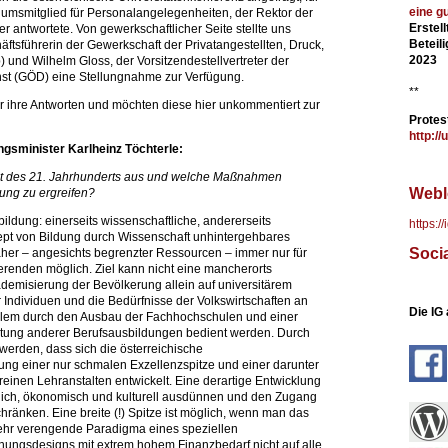
eine g
iumsmitglied für Personalangelegenheiten, der Rektor der
Erstel
r antwortete. Von gewerkschaftlicher Seite stellte uns
Beteil
ftsführerin der Gewerkschaft der Privatangestellten, Druck,
2023
 und Wilhelm Gloss, der Vorsitzendestellvertreter der
nst (GÖD) eine Stellungnahme zur Verfügung.
**
ür ihre Antworten und möchten diese hier unkommentiert zur
Protes
http://
gsminister Karlheinz Töchterle:
ität des 21. Jahrhunderts aus und welche Maßnahmen
Webl
ung zu ergreifen?
lbildung: einerseits wissenschaftliche, andererseits
https:/
zept von Bildung durch Wissenschaft unhintergehbares
Soci
her – angesichts begrenzter Ressourcen – immer nur für
erenden möglich. Ziel kann nicht eine mancherorts
ademisierung der Bevölkerung allein auf universitärem
 Individuen und die Bedürfnisse der Volkswirtschaften an
Die IG
 allem durch den Ausbau der Fachhochschulen und einer
ertung anderer Berufsausbildungen bedient werden. Durch
 werden, dass sich die österreichische
tung einer nur schmalen Exzellenzspitze und einer darunter
reinen Lehranstalten entwickelt. Eine derartige Entwicklung
ich, ökonomisch und kulturell ausdünnen und den Zugang
ränken. Eine breite (!) Spitze ist möglich, wenn man das
sehr verengende Paradigma eines speziellen
hungsdesigns mit extrem hohem Finanzbedarf nicht auf alle