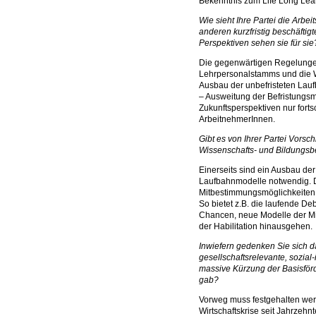
Bekenntnis zum Life Long Lear
Wie sieht Ihre Partei die Arbe
anderen kurzfristig beschäfti
Perspektiven sehen sie für si
Die gegenwärtigen Regelunge
Lehrpersonalstamms und die Wa
Ausbau der unbefristeten Laufb
– Ausweitung der Befristungs
Zukunftsperspektiven nur fort
ArbeitnehmerInnen.
Gibt es von Ihrer Partei Vorsc
Wissenschafts- und Bildungs
Einerseits sind ein Ausbau der
Laufbahnmodelle notwendig. 
Mitbestimmungsmöglichkeiten 
So bietet z.B. die laufende D
Chancen, neue Modelle der Mi
der Habilitation hinausgehen.
Inwiefern gedenken Sie sich da
gesellschaftsrelevante, sozial
massive Kürzung der Basisför
gab?
Vorweg muss festgehalten wer
Wirtschaftskrise seit Jahrzehn