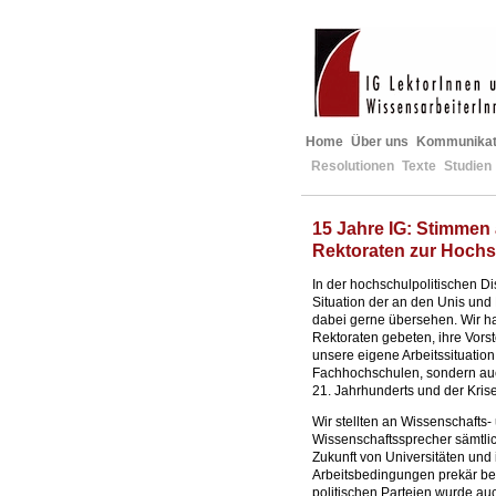
Home
Über uns
Kommunikat
Resolutionen
Texte
Studien
15 Jahre IG: Stimmen 
Rektoraten zur Hochsc
In der hochschulpolitischen Di
Situation der an den Unis un
dabei gerne übersehen. Wir ha
Rektoraten gebeten, ihre Vorst
unsere eigene Arbeitssituatio
Fachhochschulen, sondern auc
21. Jahrhunderts und der Krise
Wir stellten an Wissenschafts-
Wissenschaftssprecher sämtlic
Zukunft von Universitäten und 
Arbeitsbedingungen prekär be
politischen Parteien wurde auc