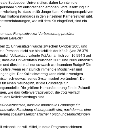
ale Budget der Universitäten, daher konnten die
personal nicht entsprechend erhöhen. Voraussetzung für
entwicklung ist, dass es für Junge klare Karriereperspektiven
alifikationsstandards in den einzelnen Karrierestufen gibt.
ionsvereinbarungen, wie mit dem KV eingeführt, sind ein
.
nnen eine Perspektive zur Verbesserung prekärer
itären Bereich?
n den 21 Universitäten wuchs zwischen Oktober 2005 und
he Personal nicht nur hinsichtlich der Köpfe (von 26.379
üglich Vollzeitäquivalente (VZÄ), nämlich von 16.594,3 auf
, dass die Universitäten zwischen 2005 und 2009 erheblich
en und dies bei real nur schwach wachsendem Budget! Die
ositive, wenn es natürlich immer die Möglichkeit und
ngen gibt. Der Kollektivvertrag kann nicht in wenigen
historisch-gewachsenes System sofort „verändern“. Der
e für einen Neubeginn, ist die Grundlage für
gungsmodelle. Die größere Herausforderung für die Zukunft
en, wie das Kettenvertragsverbot, die trotz vielfach
il des Kollektivvertrags sind.
für einzusetzen, dass die finanzielle Grundlage für
-innovative Forschung sichergestellt wird, nachdem es eine
derung sozialwissenschaftlicher Forschungseinrichtungen
t erkannt und will Mittel, in neue Programmschienen