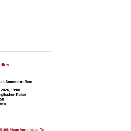
elles
es Sommertreffen:
9.2026, 19:00
glischen Reiter
 58
Wien
t §109: Neun Vorschläge für