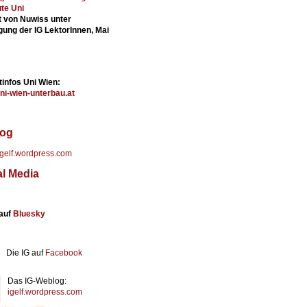
ute Uni
lt von Nuwiss unter
igung der IG LektorInnen, Mai
tinfos Uni Wien:
uni-wien-unterbau.at
og
/igelf.wordpress.com
al Media
 auf
Bluesky
Die IG auf
Facebook
Das IG-Weblog:
igelf.wordpress.com