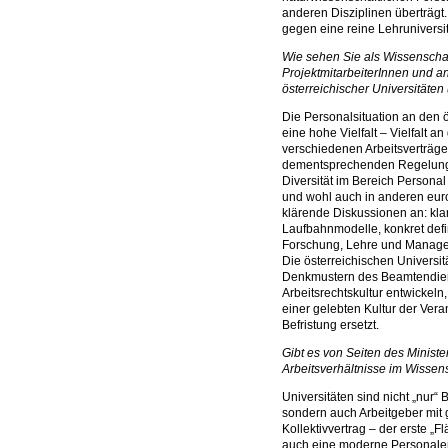
anderen Disziplinen überträgt. 
gegen eine reine Lehruniversitä
Wie sehen Sie als Wissenschaft
ProjektmitarbeiterInnen und a
österreichischer Universitäten
Die Personalsituation an den 
eine hohe Vielfalt – Vielfalt 
verschiedenen Arbeitsverträge
dementsprechenden Regelunge
Diversität im Bereich Personal 
und wohl auch in anderen eur
klärende Diskussionen an: kla
Laufbahnmodelle, konkret defi
Forschung, Lehre und Manage
Die österreichischen Universi
Denkmustern des Beamtendiens
Arbeitsrechtskultur entwickeln
einer gelebten Kultur der Ver
Befristung ersetzt.
Gibt es von Seiten des Minist
Arbeitsverhältnisse im Wissen
Universitäten sind nicht „nur“
sondern auch Arbeitgeber mit 
Kollektivvertrag – der erste „F
auch eine moderne Personalent