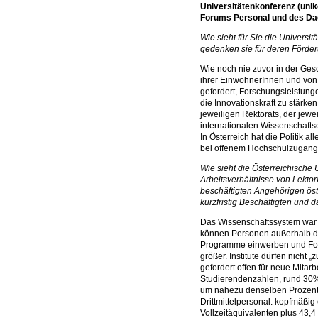
Universitätenkonferenz (unik
Forums Personal und des Da
Wie sieht für Sie die Univers
gedenken sie für deren Förder
Wie noch nie zuvor in der Ges
ihrer EinwohnerInnen und von 
gefordert, Forschungsleistung
die Innovationskraft zu stärk
jeweiligen Rektorats, der jewei
internationalen Wissenschaftsen
In Österreich hat die Politik 
bei offenem Hochschulzugang
Wie sieht die Österreichische 
Arbeitsverhältnisse von Lektor
beschäftigten Angehörigen öst
kurzfristig Beschäftigten und 
Das Wissenschaftssystem war 
können Personen außerhalb der U
Programme einwerben und Forsc
größer. Institute dürfen nicht 
gefordert offen für neue Mita
Studierendenzahlen, rund 30%
um nahezu denselben Prozents
Drittmittelpersonal: kopfmäßig
Vollzeitäquivalenten plus 43,4