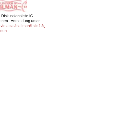
Diskussionsliste IG-
Innen - Anmeldung unter
nivie.ac.at/mailman/listinfo/ig-
nnen