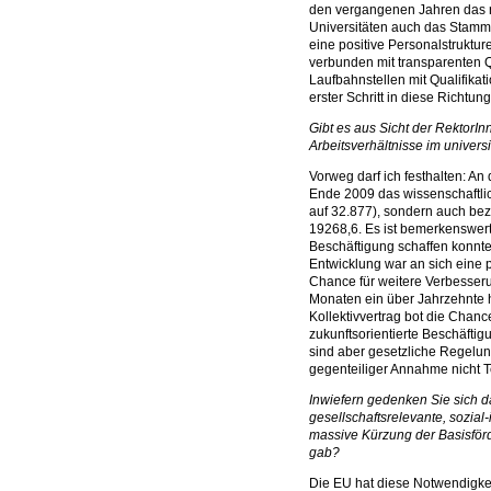
den vergangenen Jahren das re
Universitäten auch das Stamm
eine positive Personalstruktur
verbunden mit transparenten Qu
Laufbahnstellen mit Qualifikat
erster Schritt in diese Richtung
Gibt es aus Sicht der RektorI
Arbeitsverhältnisse im univers
Vorweg darf ich festhalten: A
Ende 2009 das wissenschaftlic
auf 32.877), sondern auch bez
19268,6. Es ist bemerkenswert
Beschäftigung schaffen konnt
Entwicklung war an sich eine p
Chance für weitere Verbesseru
Monaten ein über Jahrzehnte 
Kollektivvertrag bot die Chanc
zukunftsorientierte Beschäfti
sind aber gesetzliche Regelung
gegenteiliger Annahme nicht Te
Inwiefern gedenken Sie sich da
gesellschaftsrelevante, sozial
massive Kürzung der Basisför
gab?
Die EU hat diese Notwendigkei