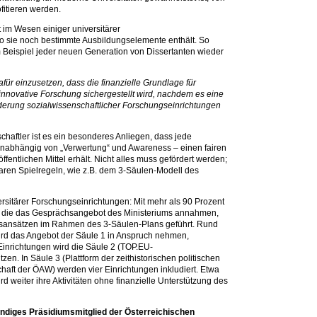
ofitieren werden.
it im Wesen einiger universitärer
o sie noch bestimmte Ausbildungselemente enthält. So
m Beispiel jeder neuen Generation von Dissertanten wieder
für einzusetzen, dass die finanzielle Grundlage für
-innovative Forschung sichergestellt wird, nachdem es eine
derung sozialwissenschaftlicher Forschungseinrichtungen
haftler ist es ein besonderes Anliegen, dass jede
 unabhängig von „Verwertung“ und Awareness – einen fairen
fentlichen Mittel erhält. Nicht alles muss gefördert werden;
aren Spielregeln, wie z.B. dem 3-Säulen-Modell des
rsitärer Forschungseinrichtungen: Mit mehr als 90 Prozent
n, die das Gesprächsangebot des Ministeriums annahmen,
ansätzen im Rahmen des 3-Säulen-Plans geführt. Rund
 wird das Angebot der Säule 1 in Anspruch nehmen,
inrichtungen wird die Säule 2 (TOP.EU-
zen. In Säule 3 (Plattform der zeithistorischen politischen
chaft der ÖAW) werden vier Einrichtungen inkludiert. Etwa
ird weiter ihre Aktivitäten ohne finanzielle Unterstützung des
ndiges Präsidiumsmitglied der Österreichischen