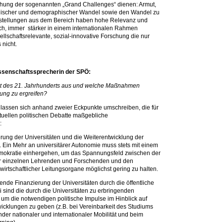
rschung der sogenannten „Grand Challenges“ dienen: Armut,
logischer und demographischer Wandel sowie den Wandel zu
gestellungen aus dem Bereich haben hohe Relevanz und
h, immer stärker in einem internationalen Rahmen
llschaftsrelevante, sozial-innovative Forschung die nur
 nicht.
issenschaftssprecherin der SPÖ:
ität des 21. Jahrhunderts aus und welche Maßnahmen
rung zu ergreifen?
lassen sich anhand zweier Eckpunkte umschreiben, die für
ktuellen politischen Debatte maßgebliche
:
ung der Universitäten und die Weiterentwicklung der
. Ein Mehr an universitärer Autonomie muss stets mit einem
emokratie einhergehen, um das Spannungsfeld zwischen der
der einzelnen Lehrenden und Forschenden und den
rtschaftlicher Leitungsorgane möglichst gering zu halten.
ende Finanzierung der Universitäten durch die öffentliche
sind die durch die Universitäten zu erbringenden
 um die notwendigen politische Impulse im Hinblick auf
wicklungen zu geben (z.B. bei Vereinbarkeit des Studiums
der nationaler und internationaler Mobilität und beim