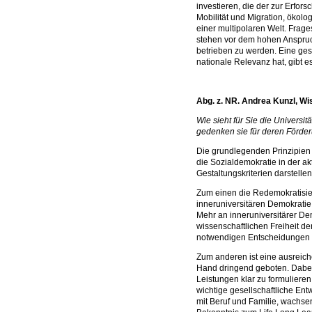
investieren, die der zur Erfo
Mobilität und Migration, öko
einer multipolaren Welt. Fra
stehen vor dem hohen Anspruc
betrieben zu werden. Eine gese
nationale Relevanz hat, gibt es
Abg. z. NR. Andrea Kunzl, W
Wie sieht für Sie die Univers
gedenken sie für deren Förde
Die grundlegenden Prinzipien 
die Sozialdemokratie in der a
Gestaltungskriterien darstellen
Zum einen die Redemokratisier
inneruniversitären Demokratie
Mehr an inneruniversitärer D
wissenschaftlichen Freiheit 
notwendigen Entscheidungen wi
Zum anderen ist eine ausreich
Hand dringend geboten. Dabei 
Leistungen klar zu formulieren
wichtige gesellschaftliche Ent
mit Beruf und Familie, wachsen