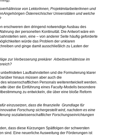
ning).
itsverhältnisse von LektorInnen, ProjektmitarbeiterInnen und
gtenAngehörigen Österreichischer Universitäten und welche
e?
n erschweren den dringend notwendige Ausbau des
hrung der personellen Kontinuität. Die Antwort wäre ein
ahnstellen sein, eine – von anderer Seite häufig geforderte
möglichkeiten würde das Problem der unklaren
schreiben und ginge damit ausschließlich zu Lasten der
hläge zur Verbesserung prekärer Arbeitsverhältnisse im
bereich?
 unbefristeten Laufbahnstellen und die Formulierung klarer
Darüber hinaus müssen aber auch die
des wissenschaftlichen Personals weiterentwickelt werden.
ebatte über die Einführung eines Faculty-Modells besondere
tbestimmung zu entwickeln, die über eine bloße Reform
für einzusetzen, dass die finanzielle Grundlage für
-innovative Forschung sichergestellt wird, nachdem es eine
derung sozialwissenschaftlicher Forschungseinrichtungen
den, dass diese Kürzungen Spätfolgen der schwersten
ten sind. Eine neuerliche Ausweitung der Förderungen ist