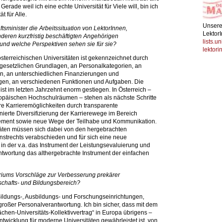
Gerade weil ich eine echte Universität für Viele will, bin ich
t für Alle.
Unsere 
sminister die Arbeitssituation von LektorInnen,
Lektor
nderen kurzfristig beschäftigten Angehörigen
lists.u
 und welche Perspektiven sehen sie für sie?
lektori
österreichischen Universitäten ist gekennzeichnet durch
an gesetzlichen Grundlagen, an Personalkategorien, an
n, an unterschiedlichen Finanzierungen und
n, an verschiedenen Funktionen und Aufgaben. Die
ist im letzten Jahrzehnt enorm gestiegen. In Österreich –
opäischen Hochschulräumen – stehen als nächste Schritte
re Karrieremöglichkeiten durch transparente
nierte Diversifizierung der Karrierewege im Bereich
ment sowie neue Wege der Teilhabe und Kommunikation.
täten müssen sich dabei von den hergebrachten
trechts verabschieden und für sich eine neue
, in der v.a. das Instrument der Leistungsevaluierung und
antwortung das althergebrachte Instrument der einfachen
eriums Vorschläge zur Verbesserung prekärer
schafts- und Bildungsbereich?
 Bildungs-, Ausbildungs- und Forschungseinrichtungen,
großer Personalverantwortung. Ich bin sicher, dass mit dem
lächen-Universitäts-Kollektivvertrag“ in Europa übrigens –
wicklung für moderne Universitäten gewährleistet ist, von