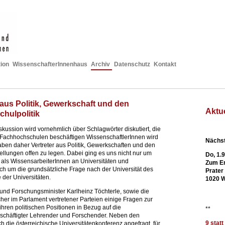
ion
WissenschafterInnenhaus
Archiv
Datenschutz
Kontakt
aus Politik, Gewerkschaft und den
Aktu
hulpolitik
skussion wird vornehmlich über Schlagwörter diskutiert, die
d Fachhochschulen beschäftigen WissenschaftlerInnen wird
Nächst
ben daher Vertreter aus Politik, Gewerkschaften und den
ellungen offen zu legen. Dabei ging es uns nicht nur um
Do, 1.
n als WissensarbeiterInnen an Universitäten und
Zum En
h um die grundsätzliche Frage nach der Universität des
Prater
 der Universitäten.
1020 
 und Forschungsminister Karlheinz Töchterle, sowie die
her im Parlament vertretener Parteien einige Fragen zur
ihren politischen Positionen in Bezug auf die
**
schäftigter Lehrender und Forschender. Neben den
9 stat
h die österreichische Universitätenkonferenz angefragt, für