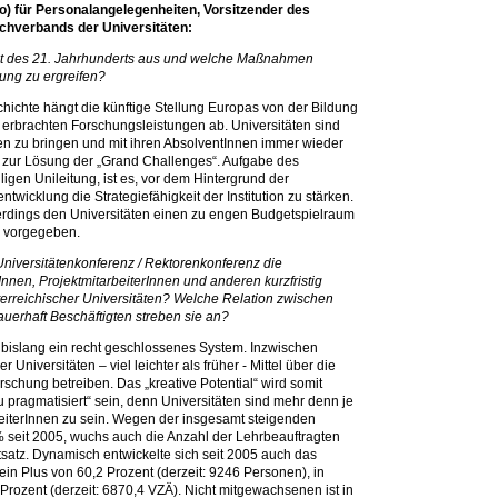
o) für Personalangelegenheiten, Vorsitzender des
chverbands der Universitäten:
ität des 21. Jahrhunderts aus und welche Maßnahmen
ung zu ergreifen?
chichte hängt die künftige Stellung Europas von der Bildung
erbrachten Forschungsleistungen ab. Universitäten sind
en zu bringen und mit ihren AbsolventInnen immer wieder
en zur Lösung der „Grand Challenges“. Aufgabe des
ligen Unileitung, ist es, vor dem Hintergrund der
twicklung die Strategiefähigkeit der Institution zu stärken.
allerdings den Universitäten einen zu engen Budgetspielraum
 vorgegeben.
Universitätenkonferenz / Rektorenkonferenz die
Innen, ProjektmitarbeiterInnen und anderen kurzfristig
erreichischer Universitäten? Welche Relation zwischen
dauerhaft Beschäftigten streben sie an?
bislang ein recht geschlossenes System. Inzwischen
niversitäten – viel leichter als früher ‑ Mittel über die
hung betreiben. Das „kreative Potential“ wird somit
„zu pragmatisiert“ sein, denn Universitäten sind mehr denn je
rbeiterInnen zu sein. Wegen der insgesamt steigenden
 seit 2005, wuchs auch die Anzahl der Lehrbeauftragten
atz. Dynamisch entwickelte sich seit 2005 auch das
 ein Plus von 60,2 Prozent (derzeit: 9246 Personen), in
 Prozent (derzeit: 6870,4 VZÄ). Nicht mitgewachsenen ist in