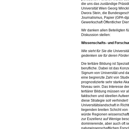
die uns das zuständige Präsid
Universität Wien Georg Winckle
Dwora Stein, die Bundesgeschä
Journalismus, Papier (GPA-djp)
Gewerkschaft Öffentlicher Die
Wir danken allen Beteiligten f
Diskussion stellen:
Wissenschafts- und Forschun
Wie sieht für Sie die Univers
gedenken sie für deren Förder
Die tertiäre Bildung ist Spezia
berufliche. Dabei ist das Kon
Signum von Universität und da
eine begrenzte Zahl von Studi
prognostizierte sehr starke Ak
Niveau sein. Das Interesse der
tertiärer Bildung müssen vor
faktischen und ideellen Aufw
diese Strategie soll verhindert
Universitätslandschaft in Rich
liegenden breiten Schicht von 
würde Regionen wissenschaftl
zur Exzellenz auf Wenige besch
dominierende, aber auch oft 
naturwissenschaftlichen Forsc