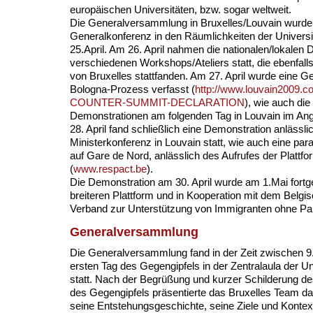
europäischen Universitäten, bzw. sogar weltweit.
Die Generalversammlung in Bruxelles/Louvain wurde 
Generalkonferenz in den Räumlichkeiten der Universi
25.April. Am 26. April nahmen die nationalen/lokalen 
verschiedenen Workshops/Ateliers statt, die ebenfalls
von Bruxelles stattfanden. Am 27. April wurde eine 
Bologna-Prozess verfasst (
http://www.louvain2009.
COUNTER-SUMMIT-DECLARATION
), wie auch die
Demonstrationen am folgenden Tag in Louvain im An
28. April fand schließlich eine Demonstration anlässli
Ministerkonferenz in Louvain statt, wie auch eine para
auf Gare de Nord, anlässlich des Aufrufes der Plattf
(
www.respact.be
).
Die Demonstration am 30. April wurde am 1.Mai fortge
breiteren Plattform und in Kooperation mit dem Belgi
Verband zur Unterstützung von Immigranten ohne Papi
Generalversammlung
Die Generalversammlung fand in der Zeit zwischen 9
ersten Tag des Gegengipfels in der Zentralaula der Uni
statt. Nach der Begrüßung und kurzer Schilderung de
des Gegengipfels präsentierte das Bruxelles Team d
seine Entstehungsgeschichte, seine Ziele und Kontex