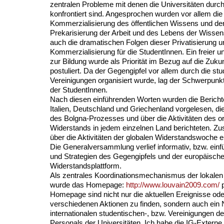
zentralen Probleme mit denen die Universitäten durc
konfrontiert sind. Angesprochen wurden vor allem di
Kommerzialisierung des öffentlichen Wissens und der
Prekarisierung der Arbeit und des Lebens der Wissen
auch die dramatischen Folgen dieser Privatisierung u
Kommerzialisierung für die StudentInnen. Ein freier u
zur Bildung wurde als Priorität im Bezug auf die Zuk
postuliert. Da der Gegengipfel vor allem durch die st
Vereinigungen organisiert wurde, lag der Schwerpunk
der StudentInnen.
Nach diesen einführenden Worten wurden die Bericht
Italien, Deutschland und Griechenland vorgelesen, die
des Bolgna-Prozesses und über die Aktivitäten des or
Widerstands in jedem einzelnen Land berichteten. Zu
über die Aktivitäten der globalen Widerstandswoche eu
Die Generalversammlung verlief informativ, bzw. einf
und Strategien des Gegengipfels und der europäisch
Widerstandsplattform.
Als zentrales Koordinationsmechanismus der lokalen
wurde das Homepage:
http://www.louvain2009.com/
p
Homepage sind nicht nur die aktuellen Ereignisse o
verschiedenen Aktionen zu finden, sondern auch ein
internationalen studentischen-, bzw. Vereinigungen d
Personals der Universitäten. Ich habe die IG-Externe 