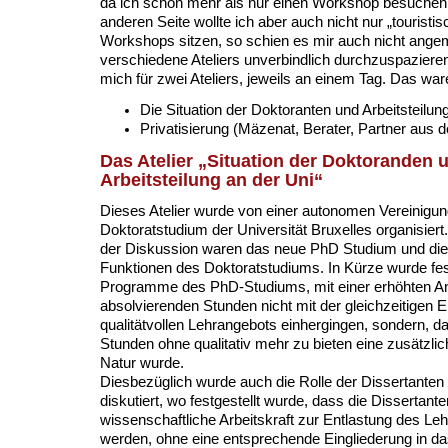
da ich schon mehr als nur einen Workshop besuchen w
anderen Seite wollte ich aber auch nicht nur „touristis
Workshops sitzen, so schien es mir auch nicht ange
verschiedene Ateliers unverbindlich durchzuspazieren
mich für zwei Ateliers, jeweils an einem Tag. Das wa
Die Situation der Doktoranten und Arbeitsteilun
Privatisierung (Mäzenat, Berater, Partner aus de
Das Atelier „Situation der Doktoranden 
Arbeitsteilung an der Uni“
Dieses Atelier wurde von einer autonomen Vereinigun
Doktoratstudium der Universität Bruxelles organisier
der Diskussion waren das neue PhD Studium und die
Funktionen des Doktoratstudiums. In Kürze wurde fest
Programme des PhD-Studiums, mit einer erhöhten An
absolvierenden Stunden nicht mit der gleichzeitigen 
qualitätvollen Lehrangebots einhergingen, sondern, d
Stunden ohne qualitativ mehr zu bieten eine zusätzli
Natur wurde.
Diesbezüglich wurde auch die Rolle der Dissertanten 
diskutiert, wo festgestellt wurde, dass die Dissertanten
wissenschaftliche Arbeitskraft zur Entlastung des L
werden, ohne eine entsprechende Eingliederung in da