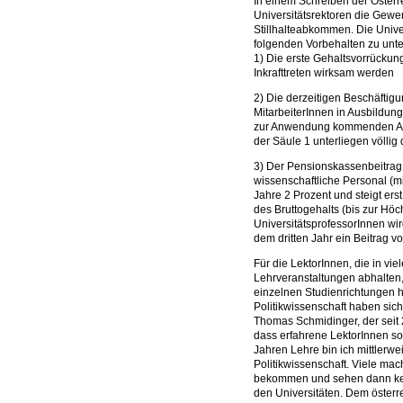
In einem Schreiben der Österr
Universitätsrektoren die Gewer
Stillhalteabkommen. Die Univer
folgenden Vorbehalten zu unte
1) Die erste Gehaltsvorrückun
Inkrafttreten wirksam werden
2) Die derzeitigen Beschäftig
MitarbeiterInnen in Ausbildun
zur Anwendung kommenden Alt
der Säule 1 unterliegen völlig
3) Der Pensionskassenbeitrag
wissenschaftliche Personal (mi
Jahre 2 Prozent und steigt er
des Bruttogehalts (bis zur Hö
UniversitätsprofessorInnen wir
dem dritten Jahr ein Beitrag 
Für die LektorInnen, die in v
Lehrveranstaltungen abhalten,
einzelnen Studienrichtungen he
Politikwissenschaft haben sich
Thomas Schmidinger, der seit 20
dass erfahrene LektorInnen s
Jahren Lehre bin ich mittlerwe
Politikwissenschaft. Viele ma
bekommen und sehen dann kein
den Universitäten. Dem österr