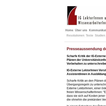
Home
Über uns
Kommunikat
Resolutionen
Texte
Studien
Presseaussendung de
Scharfe Kritik der IG-Extern
Plänen der Universitätskonfer
Vorbehalten zu unterschreibe
IG-Externe LektorInnen Vorsi
AssistentInnen in Ausbildung
Scharfe Kritik an den Plänen d
Übergangsregeln zu unterschre
Externe LektorInnen, einer öst
freien WissenschafterInnen: "E
dass sie sich auf Kosten jene
die ohnehin die prekärsten Ve