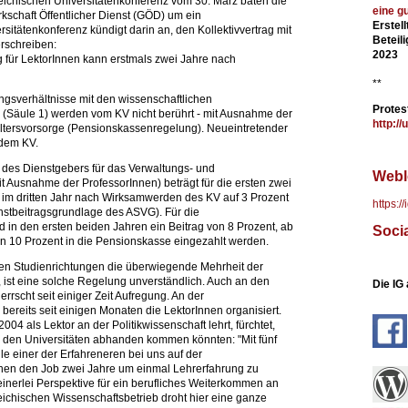
eichischen Universitätenkonferenz vom 30. März baten die
eine g
kschaft Öffentlicher Dienst (GÖD) um ein
Erstel
sitätenkonferenz kündigt darin an, den Kollektivvertrag mit
Beteil
rschreiben:
2023
g für LektorInnen kann erstmals zwei Jahre nach
**
ungsverhältnisse mit den wissenschaftlichen
Protes
g (Säule 1) werden vom KV nicht berührt - mit Ausnahme der
http://
ersvorsorge (Pensionskassenregelung). Neueintretender
 dem KV.
 des Dienstgebers für das Verwaltungs- und
Webl
t Ausnahme der ProfessorInnen) beträgt für die ersten zwei
st im dritten Jahr nach Wirksamwerden des KV auf 3 Prozent
https:/
chstbeitragsgrundlage des ASVG). Für die
d in den ersten beiden Jahren ein Beitrag von 8 Prozent, ab
Soci
von 10 Prozent in die Pensionskasse eingezahlt werden.
ielen Studienrichtungen die überwiegende Mehrheit der
 ist eine solche Regelung unverständlich. Auch an den
Die IG
rrscht seit einiger Zeit Aufregung. An der
 bereits seit einigen Monaten die LektorInnen organisiert.
04 als Lektor an der Politikwissenschaft lehrt, fürchtet,
o den Universitäten abhanden kommen könnten: "Mit fünf
ile einer der Erfahreneren bei uns auf der
chen den Job zwei Jahre um einmal Lehrerfahrung zu
erlei Perspektive für ein berufliches Weiterkommen an
eichischen Wissenschaftsbetrieb droht hier eine ganze