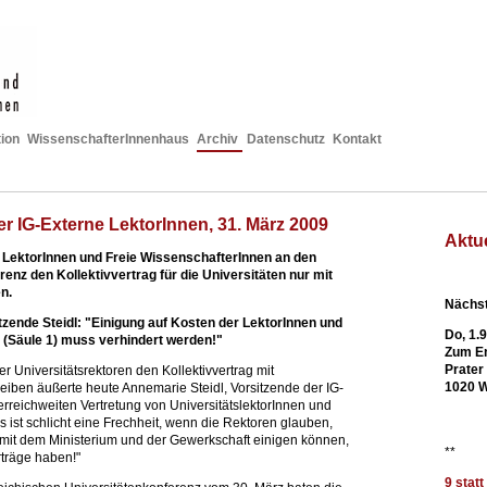
ion
WissenschafterInnenhaus
Archiv
Datenschutz
Kontakt
r IG-Externe LektorInnen
,
31. März 2009
Aktu
e LektorInnen und Freie WissenschafterInnen an den
enz den Kollektivvertrag für die Universitäten nur mit
n.
Nächst
tzende Steidl: "Einigung auf Kosten der LektorInnen und
Do, 1.
 (Säule 1) muss verhindert werden!"
Zum En
Prater
er Universitätsrektoren den Kollektivvertrag mit
1020 
iben äußerte heute Annemarie Steidl, Vorsitzende der IG-
erreichweiten Vertretung von UniversitätslektorInnen und
s ist schlicht eine Frechheit, wenn die Rektoren glauben,
r mit dem Ministerium und der Gewerkschaft einigen können,
**
rträge haben!"
9 stat