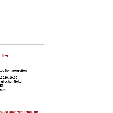
elles
es Sommertreffen:
9.2026, 19:00
glischen Reiter
 58
Wien
t §109: Neun Vorschläge für