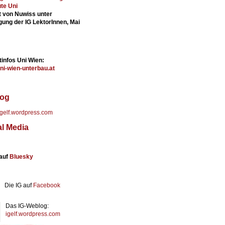
ute Uni
lt von Nuwiss unter
igung der IG LektorInnen, Mai
tinfos Uni Wien:
uni-wien-unterbau.at
og
/igelf.wordpress.com
al Media
 auf
Bluesky
Die IG auf
Facebook
Das IG-Weblog:
igelf.wordpress.com