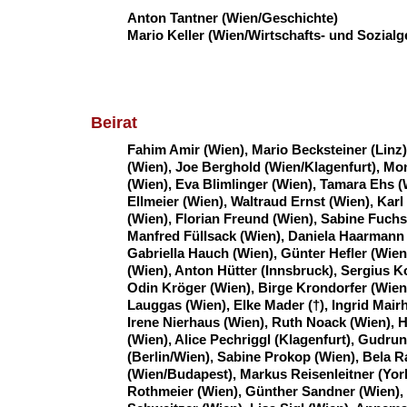
Anton Tantner (Wien/Geschichte)
Mario Keller (Wien/Wirtschafts- und Sozialg
Beirat
Fahim Amir (Wien),
Mario Becksteiner (Linz
(Wien), Joe Berghold (Wien/Klagenfurt), Mo
(Wien),
Eva Blimlinger (Wien), Tamara Ehs (
Ellmeier (Wien), Waltraud Ernst (Wien), Karl
(Wien), Florian Freund (Wien), Sabine Fuchs
Manfred Füllsack (Wien), Daniela Haarmann 
Gabriella Hauch (Wien), Günter Hefler (Wien
(Wien),
Anton Hütter (Innsbruck), Sergius K
Odin Kröger (Wien), Birge Krondorfer (Wien
Lauggas (Wien), Elke Mader (†), Ingrid Mair
Irene Nierhaus (Wien), Ruth Noack (Wien), 
(Wien), Alice Pechriggl (Klagenfurt), Gudru
(Berlin/Wien), Sabine Prokop (Wien), Bela 
(Wien/Budapest), Markus Reisenleitner (York
Rothmeier (Wien), Günther Sandner (Wien),