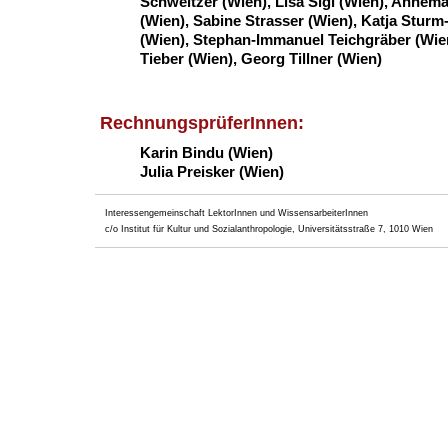
Schweitzer (Wien),
Lisa Sigl (Wien),
Annemar
(Wien), Sabine Strasser (Wien), Katja Stur
(Wien), Stephan-Immanuel Teichgräber (Wie
Tieber (Wien), Georg Tillner (Wien)
RechnungsprüferInnen:
Karin Bindu (Wien)
Julia Preisker
(Wien)
Interessengemeinschaft LektorInnen und WissensarbeiterInnen
c/o Institut für Kultur und Sozialanthropologie, Universitätsstraße 7, 1010 Wien