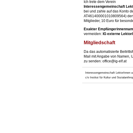
Ich trete dem Verein
Interessengemeinschaft Lekt
bei und zahle auf das Konto
AT461400001010809564) den 
Mitglieder, 10 Euro für besond
Exakter Empfängerinnenna
vermeiden:
IG externe Lektor
Mitgliedschaft
Da das automatisierte Beitrittsf
Mail mit Angabe von Namen, Uni
zu senden: office@ig-elf.at
Interessengemeinschaft LektorInnen u
c/o Institut für Kultur und Sozialanthr