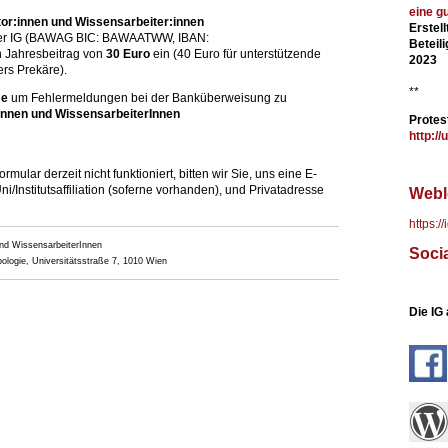
eine g
or:innen und Wissensarbeiter:innen
Erstel
 der IG (BAWAG BIC: BAWAATWW, IBAN:
Beteil
Jahresbeitrag von
30 Euro
ein (40 Euro für unterstützende
2023
ers Prekäre).
**
me
um Fehlermeldungen bei der Banküberweisung zu
Innen und WissensarbeiterInnen
Protes
http://
ormular derzeit nicht funktioniert, bitten wir Sie, uns eine E-
/Institutsaffiliation (soferne vorhanden), und Privatadresse
Webl
https:/
nd WissensarbeiterInnen
Soci
opologie, Universitätsstraße 7, 1010 Wien
Die IG