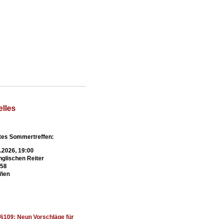
elles
es Sommertreffen:
9.2026, 19:00
glischen Reiter
 58
Wien
t §109: Neun Vorschläge für