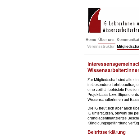
Home
Über uns
Kommunikat
Vereinsstruktur
Mitgliedscha
Interessensgemeinsch
Wissensarbeiter:innen 
Zur Mitgliedschaft sind alle e
insbesondere Lehrbeauftragte 
eine zeitlich befristete Positi
Projektbasis bzw. Stipendienbas
WissenschafterInnen auf Basis
Die IG freut sich aber auch üb
IG unterstützen, obwohl sie per
grundlagenfinanziertes Beschä
Kündigungsgefährdung verfüg
Beitrittserklärung