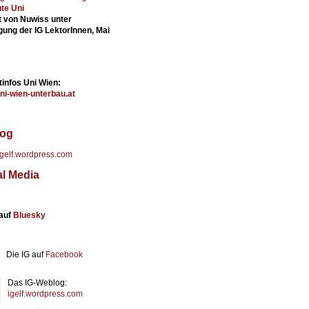
ute Uni
lt von Nuwiss unter
igung der IG LektorInnen, Mai
tinfos Uni Wien:
uni-wien-unterbau.at
og
/igelf.wordpress.com
al Media
 auf
Bluesky
Die IG auf
Facebook
Das IG-Weblog:
igelf.wordpress.com