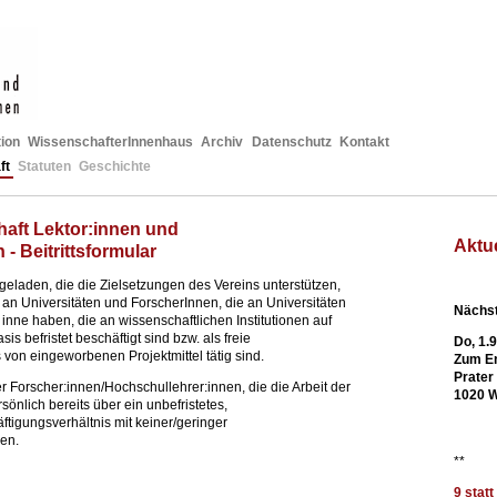
ion
WissenschafterInnenhaus
Archiv
Datenschutz
Kontakt
ft
Statuten
Geschichte
aft Lektor:innen und
Aktu
- Beitrittsformular
ingeladen, die die Zielsetzungen des Vereins unterstützen,
an Universitäten und ForscherInnen, die an Universitäten
Nächst
on inne haben, die an wissenschaftlichen Institutionen auf
is befristet beschäftigt sind bzw. als freie
Do, 1.
 von eingeworbenen Projektmittel tätig sind.
Zum En
Prater
er Forscher:innen/Hochschullehrer:innen, die die Arbeit der
1020 
sönlich bereits über ein unbefristetes,
ftigungsverhältnis mit keiner/geringer
en.
**
9 stat