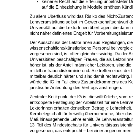
keinerlei Recht auf die Erteilung unbefristeter 
auf die Einbeziehung in Modelle erhöhten Künd
Zu allem Überfluss wird das Risiko des Nicht-Zust
Lehrveranstaltung selbst im Gewerkschaftsentwurf de
Universität auf die LektorInnen übertragen, die dann n
nicht näher definiertes Entgelt für Vorbereitungsleistu
Der Ausschluss der LektorInnen aus Regelungen, die
wissenschaftliche/künstlerische Personal bei vergleic
vorgesehen sind, ist offen gleichheitswidrig. Da der An
Universitäten beschäftigten Frauen, die als LektorInne
höher ist, als der Anteil männlicher Lektoren, sind 
mittelbar frauendiskriminierend. Sie treffen eines de
mittelbar deutlich härter und sind damit rechtswidrig.
würde die IG im Fall eines Zustandekommens des Koll
juristische Anfechtung des Vertrags anstrengen.
Zentraler Kritikpunkt der IG ist die willkürliche, vom 
entkoppelte Festlegung der Arbeitszeit für eine Lehrve
LektorInnen erhalten denselben Betrag je Lehreinheit, 
Kernbelegschaft für freiwillig übernommene, über da
Maß hinausgehende Lehre erhält. Je Lehrveranstaltung
13. Teil des Mindestgehalts für Universitätsassistent
vorgesehen, das entspricht – bei einer angenommen