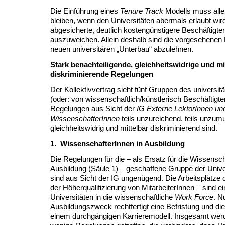
Die Einführung eines
Tenure Track
Modells muss alle
bleiben, wenn den Universitäten abermals erlaubt wird
abgesicherte, deutlich kostengünstigere Beschäftigt
auszuweichen. Allein deshalb sind die vorgesehenen
neuen universitären „Unterbau“ abzulehnen.
Stark benachteiligende, gleichheitswidrige und mi
diskriminierende Regelungen
Der Kollektivvertrag sieht fünf Gruppen des universit
(oder: von wissenschaftlich/künstlerisch Beschäftigte
Regelungen aus Sicht der
IG Externe LektorInnen und
WissenschafterInnen
teils unzureichend, teils unzumut
gleichheitswidrig und mittelbar diskriminierend sind.
1. WissenschafterInnen in Ausbildung
Die Regelungen für die – als Ersatz für die Wissensch
Ausbildung (Säule 1) – geschaffene Gruppe der Unive
sind aus Sicht der IG ungenügend. Die Arbeitsplätze
der Höherqualifizierung von MitarbeiterInnen – sind ei
Universitäten in die wissenschaftliche
Work Force
. N
Ausbildungszweck rechtfertigt eine Befristung und d
einem durchgängigen Karrieremodell. Insgesamt werd