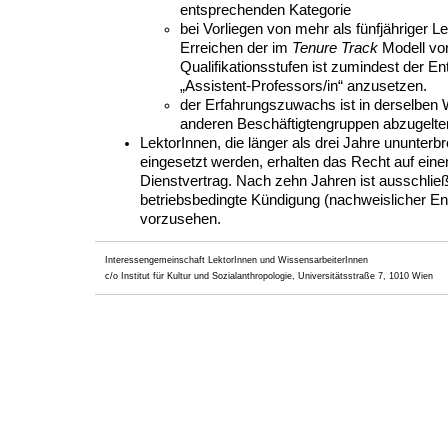
entsprechenden Kategorie
bei Vorliegen von mehr als fünfjähriger L
Erreichen der im
Tenure Track
Modell vo
Qualifikationsstufen ist zumindest der En
„Assistent-Professors/in“ anzusetzen.
der Erfahrungszuwachs ist in derselben W
anderen Beschäftigtengruppen abzugelte
LektorInnen, die länger als drei Jahre ununterb
eingesetzt werden, erhalten das Recht auf eine
Dienstvertrag. Nach zehn Jahren ist ausschließ
betriebsbedingte Kündigung (nachweislicher Ent
vorzusehen.
Interessengemeinschaft LektorInnen und WissensarbeiterInnen
c/o Institut für Kultur und Sozialanthropologie, Universitätsstraße 7, 1010 Wien