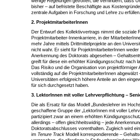
wenige Regelungen getroffen, die verhindern, dass Un
bisher – auf befristete Beschäftigte aus Kostengrün
zentrale Aufgaben in Forschung und Lehre zu erfüllen
2. ProjektmitarbeiterInnen
Der Entwurf des Kollektivvertrags nimmt die soziale R
Projektmitarbeiter-Innenkarriere, in der MitarbeiterIn
mehr Jahre mittels Drittmittelprojekte an den Universi
nicht wahr. Er sieht für ProjektmitarbeiterInnen weder
Anerkennung des Doktorats abgesehen – Gehaltsentw
greift für diese ein erhöhter Kündigungsschutz nach l
Das Risiko und die Organisation von projektförmiger A
vollständig auf die ProjektmitarbeiterInnen abgewälz
Universitäten erfolgreich höhere Anteile an den einge
für sich durchgesetzt haben.
3. LektorInnen mit voller Lehrverpflichtung – Seni
Die als Ersatz für das Modell „Bundeslehrer im Hoch
geschaffene Gruppe der „LektorInnen mit voller Lehrv
partizipiert zwar an einem erhöhten Kündigungsschutz
allerdings – offen gleichheitswidrig – jede Anerkennun
Doktoratsabschlusses vorenthalten. Zugleich wird e
im
Tenure Track
Modell korrespondierende – Gehalt