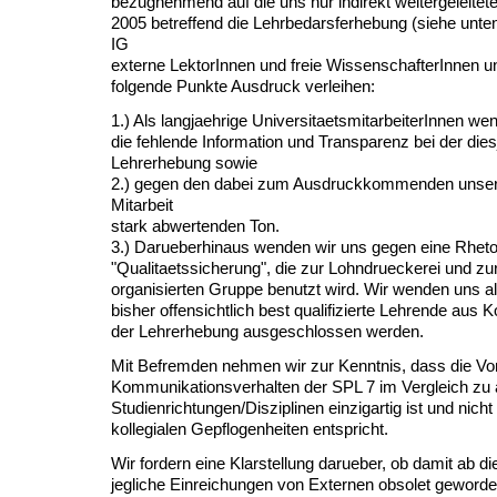
bezugnehmend auf die uns nur indirekt weitergeleitet
2005 betreffend die Lehrbedarsferhebung (siehe unte
IG
externe LektorInnen und freie WissenschafterInnen u
folgende Punkte Ausdruck verleihen:
1.) Als langjaehrige UniversitaetsmitarbeiterInnen w
die fehlende Information und Transparenz bei der dies
Lehrerhebung sowie
2.) gegen den dabei zum Ausdruckkommenden unsere
Mitarbeit
stark abwertenden Ton.
3.) Darueberhinaus wenden wir uns gegen eine Rheto
"Qualitaetssicherung", die zur Lohndrueckerei und zu
organisierten Gruppe benutzt wird. Wir wenden uns a
bisher offensichtlich best qualifizierte Lehrende aus
der Lehrerhebung ausgeschlossen werden.
Mit Befremden nehmen wir zur Kenntnis, dass die V
Kommunikationsverhalten der SPL 7 im Vergleich zu
Studienrichtungen/Disziplinen einzigartig ist und nich
kollegialen Gepflogenheiten entspricht.
Wir fordern eine Klarstellung darueber, ob damit ab 
jegliche Einreichungen von Externen obsolet geworde