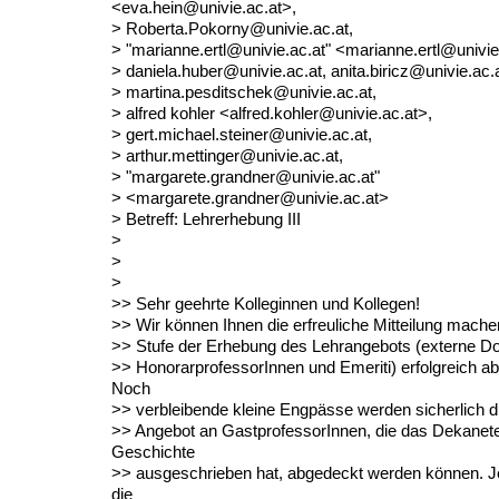
<eva.hein@univie.ac.at>,
> Roberta.Pokorny@univie.ac.at,
> "marianne.ertl@univie.ac.at" <marianne.ertl@univie
> daniela.huber@univie.ac.at, anita.biricz@univie.ac.a
> martina.pesditschek@univie.ac.at,
> alfred kohler <alfred.kohler@univie.ac.at>,
> gert.michael.steiner@univie.ac.at,
> arthur.mettinger@univie.ac.at,
> "margarete.grandner@univie.ac.at"
> <margarete.grandner@univie.ac.at>
> Betreff: Lehrerhebung III
>
>
>
>> Sehr geehrte Kolleginnen und Kollegen!
>> Wir können Ihnen die erfreuliche Mitteilung mache
>> Stufe der Erhebung des Lehrangebots (externe D
>> HonorarprofessorInnen und Emeriti) erfolgreich ab
Noch
>> verbleibende kleine Engpässe werden sicherlich d
>> Angebot an GastprofessorInnen, die das Dekanete
Geschichte
>> ausgeschrieben hat, abgedeckt werden können. Je
die