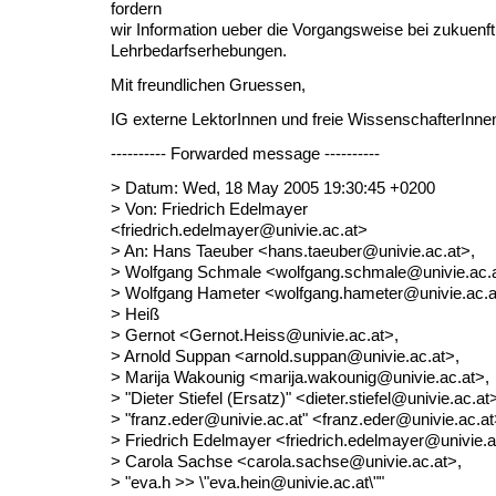
fordern
wir Information ueber die Vorgangsweise bei zukuenft
Lehrbedarfserhebungen.
Mit freundlichen Gruessen,
IG externe LektorInnen und freie WissenschafterInne
---------- Forwarded message ----------
> Datum: Wed, 18 May 2005 19:30:45 +0200
> Von: Friedrich Edelmayer
<friedrich.edelmayer@univie.ac.at>
> An: Hans Taeuber <hans.taeuber@univie.ac.at>,
> Wolfgang Schmale <wolfgang.schmale@univie.ac.a
> Wolfgang Hameter <wolfgang.hameter@univie.ac.a
> Heiß
> Gernot <Gernot.Heiss@univie.ac.at>,
> Arnold Suppan <arnold.suppan@univie.ac.at>,
> Marija Wakounig <marija.wakounig@univie.ac.at>,
> "Dieter Stiefel (Ersatz)" <dieter.stiefel@univie.ac.at
> "franz.eder@univie.ac.at" <franz.eder@univie.ac.at
> Friedrich Edelmayer <friedrich.edelmayer@univie.a
> Carola Sachse <carola.sachse@univie.ac.at>,
> "eva.h >> \"eva.hein@univie.ac.at\""