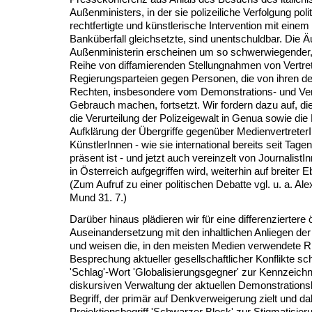
Außenministers, in der sie polizeiliche Verfolgung poli
rechtfertigte und künstlerische Intervention mit einem 
Banküberfall gleichsetzte, sind unentschuldbar. Die 
Außenministerin erscheinen um so schwerwiegender, a
Reihe von diffamierenden Stellungnahmen von Vertre
Regierungsparteien gegen Personen, die von ihren d
Rechten, insbesondere vom Demonstrations- und V
Gebrauch machen, fortsetzt. Wir fordern dazu auf, die 
die Verurteilung der Polizeigewalt in Genua sowie di
Aufklärung der Übergriffe gegenüber Medienvertreter
KünstlerInnen - wie sie international bereits seit Tage
präsent ist - und jetzt auch vereinzelt von JournalistI
in Österreich aufgegriffen wird, weiterhin auf breiter 
(Zum Aufruf zu einer politischen Debatte vgl. u. a. Al
Mund 31. 7.)
Darüber hinaus plädieren wir für eine differenziertere ö
Auseinandersetzung mit den inhaltlichen Anliegen de
und weisen die, in den meisten Medien verwendete Rhe
Besprechung aktueller gesellschaftlicher Konflikte s
'Schlag'-Wort 'Globalisierungsgegner' zur Kennzeich
diskursiven Verwaltung der aktuellen Demonstration
Begriff, der primär auf Denkverweigerung zielt und d