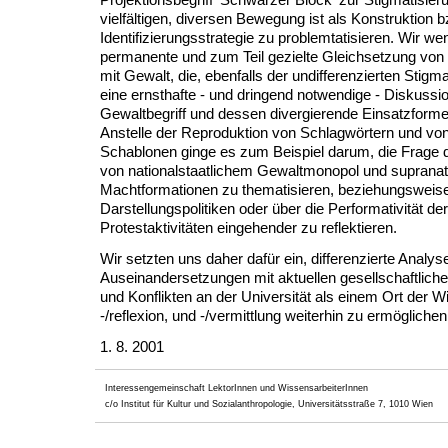
Projektionsbegriff 'Schwarzer Block' zur Stigmatisier
vielfältigen, diversen Bewegung ist als Konstruktion b
Identifizierungsstrategie zu problemtatisieren. Wir w
permanente und zum Teil gezielte Gleichsetzung vo
mit Gewalt, die, ebenfalls der undifferenzierten Stigma
eine ernsthafte - und dringend notwendige - Diskussi
Gewaltbegriff und dessen divergierende Einsatzforme
Anstelle der Reproduktion von Schlagwörtern und von
Schablonen ginge es zum Beispiel darum, die Fra
von nationalstaatlichem Gewaltmonopol und supranat
Machtformationen zu thematisieren, beziehungsweis
Darstellungspolitiken oder über die Performativität der
Protestaktivitäten eingehender zu reflektieren.
Wir setzten uns daher dafür ein, differenzierte Analy
Auseinandersetzungen mit aktuellen gesellschaftlich
und Konflikten an der Universität als einem Ort der 
-/reflexion, und -/vermittlung weiterhin zu ermögliche
1. 8. 2001
Interessengemeinschaft LektorInnen und WissensarbeiterInnen
c/o Institut für Kultur und Sozialanthropologie, Universitätsstraße 7, 1010 Wien